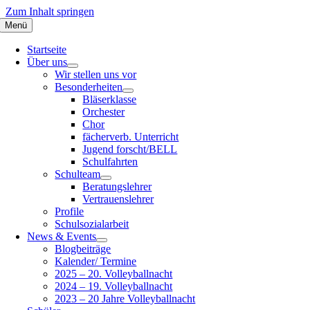
Zum Inhalt springen
Menü
Startseite
Über uns
Wir stellen uns vor
Besonderheiten
Bläserklasse
Orchester
Chor
fächerverb. Unterricht
Jugend forscht/BELL
Schulfahrten
Schulteam
Beratungslehrer
Vertrauenslehrer
Profile
Schulsozialarbeit
News & Events
Blogbeiträge
Kalender/ Termine
2025 – 20. Volleyballnacht
2024 – 19. Volleyballnacht
2023 – 20 Jahre Volleyballnacht