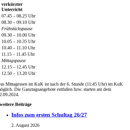
verkürzter
Unterricht
1
07.45 – 08.25 Uhr
2
08.30 – 09.10 Uhr
Frühstückspause
3
09.30 – 10.00 Uhr
4
10.05 – 10.35 Uhr
5
10.40 – 11.10 Uhr
11.15 – 11.45 Uhr
6
Mittagspause
7
12.15 – 12.45 Uhr
8
12.50 – 13.20 Uhr
as Mittagessen im KuK ist nach der 6. Stunde (11:45 Uhr) im KuK
öglich. Die Ganztagsangebote entfallen bzw. starten am dem
2.09.2024.
weitere Beiträge
Infos zum ersten Schultag 26/27
2. August 2026