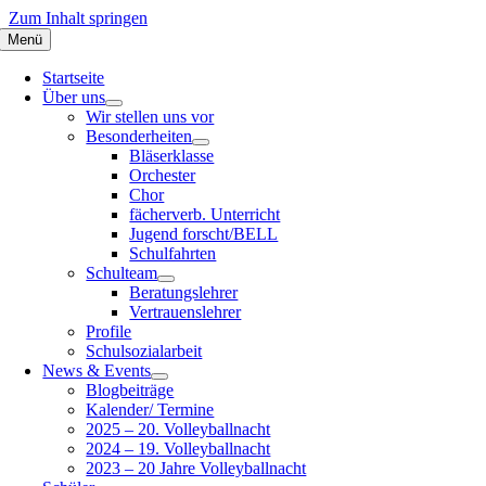
Zum Inhalt springen
Menü
Startseite
Über uns
Wir stellen uns vor
Besonderheiten
Bläserklasse
Orchester
Chor
fächerverb. Unterricht
Jugend forscht/BELL
Schulfahrten
Schulteam
Beratungslehrer
Vertrauenslehrer
Profile
Schulsozialarbeit
News & Events
Blogbeiträge
Kalender/ Termine
2025 – 20. Volleyballnacht
2024 – 19. Volleyballnacht
2023 – 20 Jahre Volleyballnacht