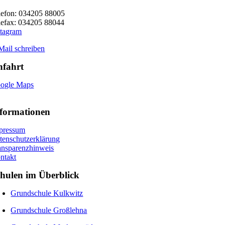
lefon: 034205 88005
lefax: 034205 88044
stagram
Mail schreiben
nfahrt
ogle Maps
formationen
pressum
tenschutzerklärung
ansparenzhinweis
ntakt
hulen im Überblick
Grundschule Kulkwitz
Grundschule Großlehna