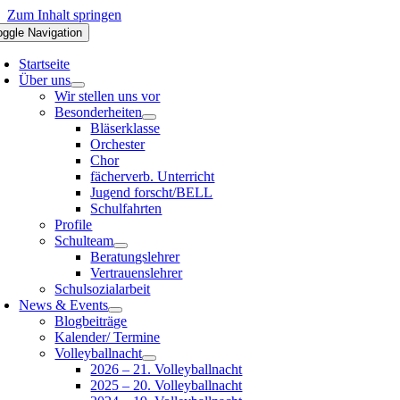
Zum Inhalt springen
oggle Navigation
Startseite
Über uns
Wir stellen uns vor
Besonderheiten
Bläserklasse
Orchester
Chor
fächerverb. Unterricht
Jugend forscht/BELL
Schulfahrten
Profile
Schulteam
Beratungslehrer
Vertrauenslehrer
Schulsozialarbeit
News & Events
Blogbeiträge
Kalender/ Termine
Volleyballnacht
2026 – 21. Volleyballnacht
2025 – 20. Volleyballnacht