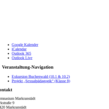
Google Kalender
iCalendar
Outlook 365
Outlook Live
Veranstaltung-Navigation
Exkursion Buchenwald (10.1 & 10.2)
Projekt „Sexualpädagogik“ (Klasse 8)
ontakt
mnasium Markranstädt
rkstraße 9
420 Markranstädt