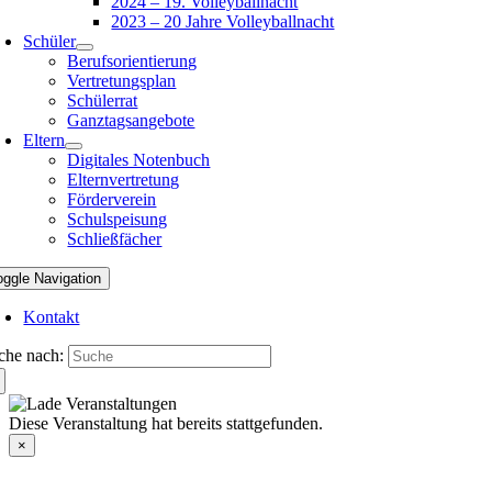
2024 – 19. Volleyballnacht
2023 – 20 Jahre Volleyballnacht
Schüler
Berufsorientierung
Vertretungsplan
Schülerrat
Ganztagsangebote
Eltern
Digitales Notenbuch
Elternvertretung
Förderverein
Schulspeisung
Schließfächer
oggle Navigation
Kontakt
che nach:
Diese Veranstaltung hat bereits stattgefunden.
×