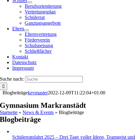
Schüler
Berufsorientierung
Vertretungsplan
Schülerrat
Ganztagsangebote
Eltern
Elternvertretung
Förderverein
Schulspeisung
Schließfächer
Kontakt
Datenschutz
Impressum
Suche nach:
Blogbeiträge
kevmaster
2022-12-09T11:22:04+01:00
Gymnasium Markranstädt
Startseite
»
News & Events
»
Blogbeiträge
Blogbeiträge
Schülerratsfahrt 2025 – Drei Tage voller Ideen, Teamgeist und