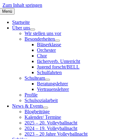
Zum Inhalt springen
Menü
Startseite
Über uns
Wir stellen uns vor
Besonderheiten
Bläserklasse
Orchester
Chor
fächerverb. Unterricht
Jugend forscht/BELL
Schulfahrten
Schulteam
Beratungslehrer
Vertrauenslehrer
Profile
Schulsozialarbeit
News & Events
Blogbeiträge
Kalender/ Termine
2025 – 20. Volleyballnacht
2024 – 19. Volleyballnacht
2023 – 20 Jahre Volleyballnacht